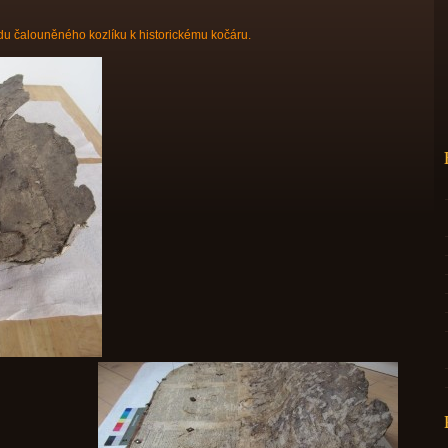
du čalouněného kozlíku k historickému kočáru.