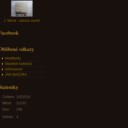
J. Verne - opravy vazeb
Facebook
Oblíbené odkazy
Healthy4u
Stavitelé katedrál
Artmuseum
JAN MAZURA
Statistiky
Celkem:
1431518
Měsíc:
11233
Den:
298
Online:
4