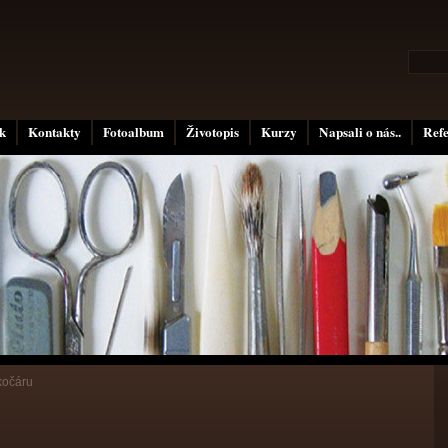
k
Kontakty
Fotoalbum
Životopis
Kurzy
Napsali o nás..
Ref
kočáru