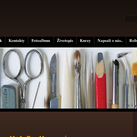
k
Kontakty
Fotoalbum
Životopis
Kurzy
Napsali o nás..
Ref