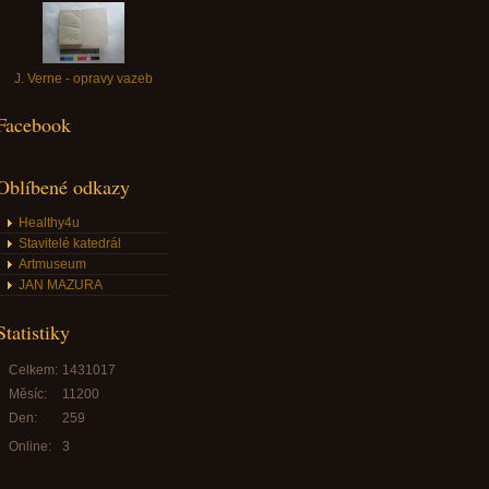
J. Verne - opravy vazeb
Facebook
Oblíbené odkazy
Healthy4u
Stavitelé katedrál
Artmuseum
JAN MAZURA
Statistiky
Celkem:
1431017
Měsíc:
11200
Den:
259
Online:
3