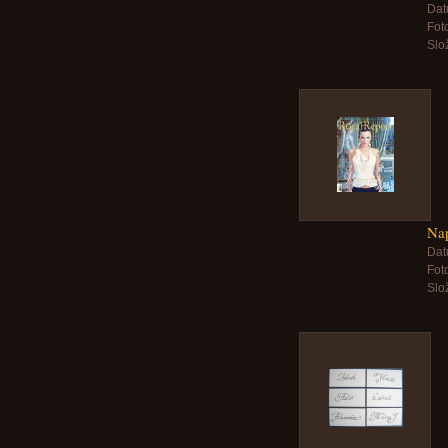
Dat
Foto
Slo
Nap
Dat
Foto
Slo