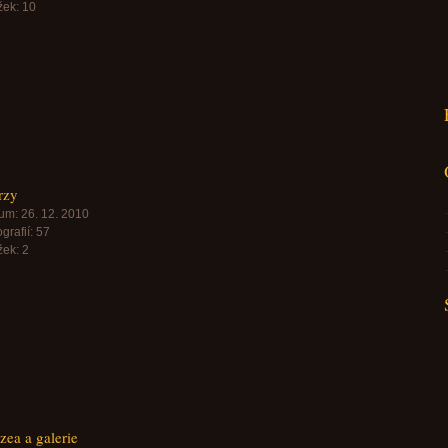
žek:
10
rzy
um:
26. 12. 2010
grafií:
57
žek:
2
ea a galerie