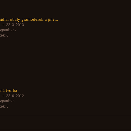
nidla, obaly gramodesek a jiné...
um:
22. 3. 2013
grafií:
252
žek:
6
ná tvorba
um:
22. 6. 2012
grafií:
96
žek:
5