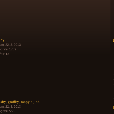
ihy
um:
22. 3. 2013
grafií:
1739
žek:
13
sby, grafiky, mapy a jiné...
um:
22. 3. 2013
grafií:
556