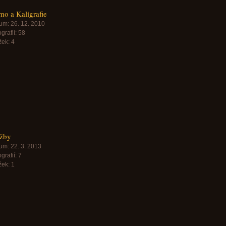
mo a Kaligrafie
um:
26. 12. 2010
grafií:
58
žek:
4
užby
um:
22. 3. 2013
grafií:
7
žek:
1