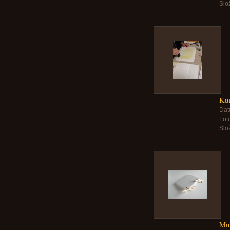
Slo
Ku
Dat
Foto
Slo
Muz