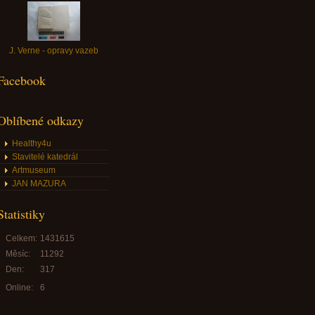
J. Verne - opravy vazeb
Facebook
Oblíbené odkazy
Healthy4u
Stavitelé katedrál
Artmuseum
JAN MAZURA
Statistiky
Celkem:
1431615
Měsíc:
11292
Den:
317
Online:
6