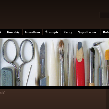
k
Kontakty
Fotoalbum
Životopis
Kurzy
Napsali o nás..
Ref
níků