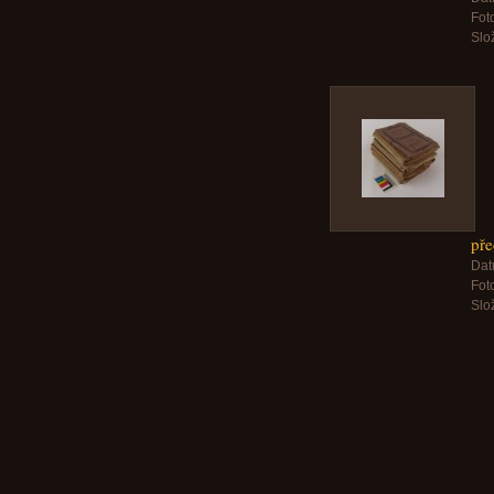
Foto
Slo
pře
Dat
Foto
Slo