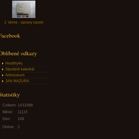
J. Verne - opravy vazeb
Facebook
Oblíbené odkazy
Healthy4u
Stavitelé katedrál
Artmuseum
JAN MAZURA
Statistiky
Celkem:
1431088
Měsíc:
11115
Den:
248
Online:
2