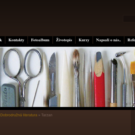
k
Kontakty
Fotoalbum
Životopis
Kurzy
Napsali o nás..
Ref
»
Dobrodružná literatura
»
Tarzan