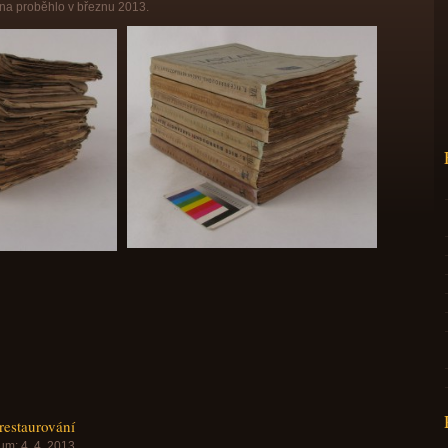
ana proběhlo v březnu 2013.
restaurování
um:
4. 4. 2013