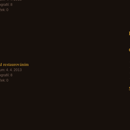
grafií:
8
žek:
0
d restaurováním
um:
4. 4. 2013
grafií:
8
žek:
0