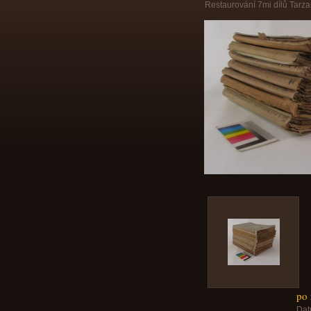
Restaurování 7mi dílů Tarz
po 
Dat