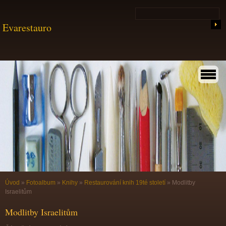
Evarestauro
Úvod
»
Fotoalbum
»
Knihy
»
Restaurování knih 19té století
»
Modlitby
Israelitům
Modlitby Israelitům