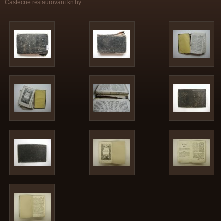
Částečné restaurování knihy.