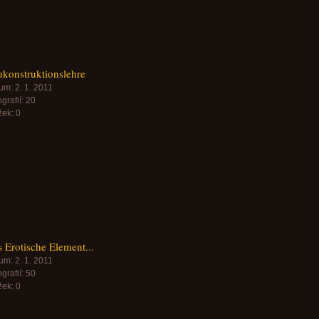
konstruktionslehre
um:
2. 1. 2011
grafií:
20
žek:
0
 Erotische Element...
um:
2. 1. 2011
grafií:
50
žek:
0