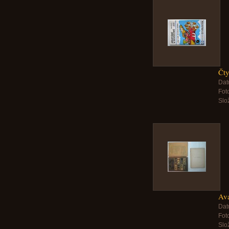
Čty
Dat
Foto
Slo
Ava
Dat
Foto
Slo