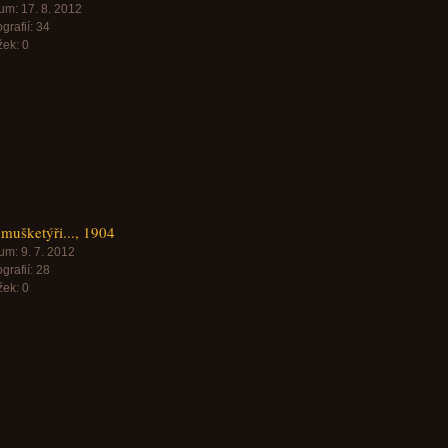
um:
17. 8. 2012
grafií:
34
žek:
0
 mušketýři..., 1904
um:
9. 7. 2012
grafií:
28
žek:
0