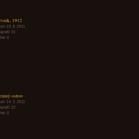
ěvník, 1912
um:
23. 9. 2011
grafií:
31
žek:
0
emný ostrov
um:
14. 3. 2011
grafií:
22
žek:
0