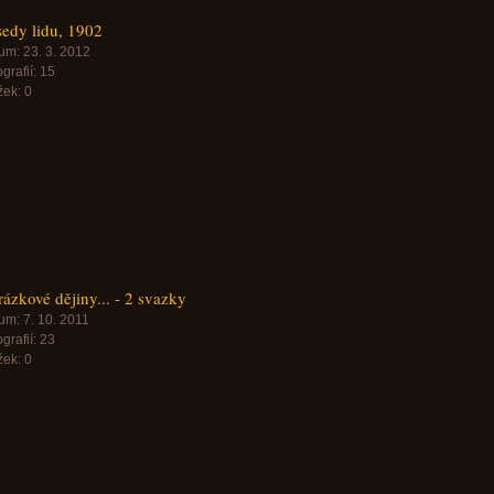
edy lidu, 1902
um:
23. 3. 2012
grafií:
15
žek:
0
ázkové dějiny... - 2 svazky
um:
7. 10. 2011
grafií:
23
žek:
0