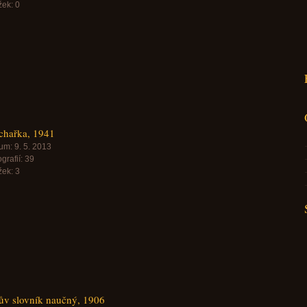
žek:
0
chařka, 1941
um:
9. 5. 2013
grafií:
39
žek:
3
ův slovník naučný, 1906