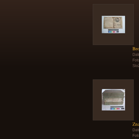
Bro
Dat
Foto
Slo
Zn
Dat
Foto