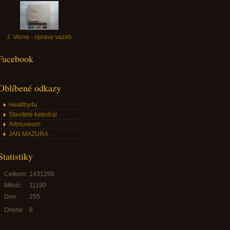
J. Verne - opravy vazeb
Facebook
Oblíbené odkazy
Healthy4u
Stavitelé katedrál
Artmuseum
JAN MAZURA
Statistiky
Celkem:
1431266
Měsíc:
11190
Den:
255
Online:
6