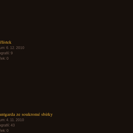
řlístek
um:
6. 12. 2010
grafií:
9
žek:
0
ntgarda ze soukromé sbírky
um:
4. 11. 2010
grafií:
43
žek:
0