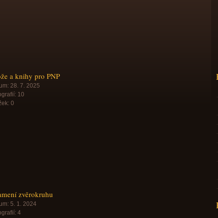
že a knihy pro PNP
um:
28. 7. 2025
grafií:
10
žek:
0
amení zvěrokruhu
um:
5. 1. 2024
grafií:
4