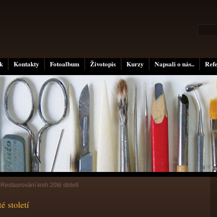
k
Kontakty
Fotoalbum
Životopis
Kurzy
Napsali o nás..
Ref
»
Restaurování knih 20té století
é století