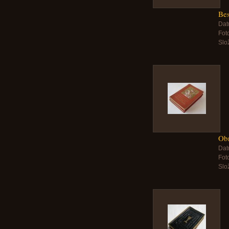
Bes
Dat
Foto
Slo
Obr
Dat
Foto
Slo