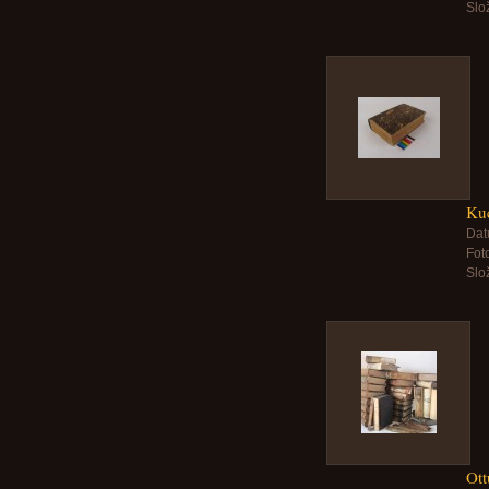
Slo
Ku
Dat
Foto
Slo
Ott