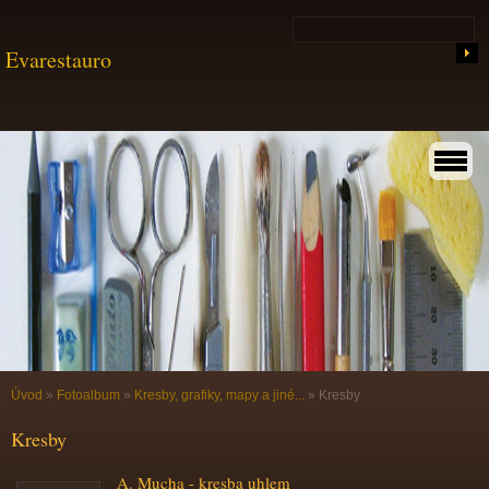
Evarestauro
Úvod
»
Fotoalbum
»
Kresby, grafiky, mapy a jiné...
»
Kresby
Kresby
A. Mucha - kresba uhlem