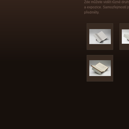
Zde můžete vidět různé druhy
a expozice. Samozřejmostí js
předměty.