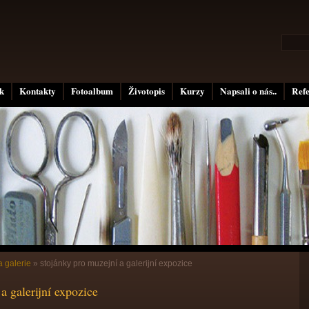
k
Kontakty
Fotoalbum
Životopis
Kurzy
Napsali o nás..
Ref
 galerie
»
stojánky pro muzejní a galerijní expozice
a galerijní expozice