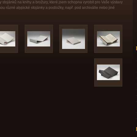
 stojánků na knihy a brožury, které jsem schopna vyrobit pro Vaše výstavy
ou různé atypické stojánky a podložky, např. pod archiválie nebo jiné