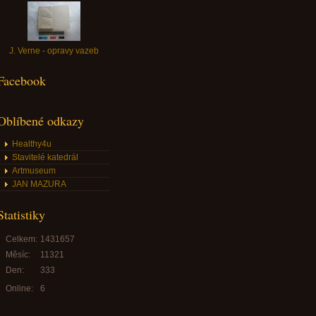
J. Verne - opravy vazeb
Facebook
Oblíbené odkazy
Healthy4u
Stavitelé katedrál
Artmuseum
JAN MAZURA
Statistiky
Celkem:
1431657
Měsíc:
11321
Den:
333
Online:
6