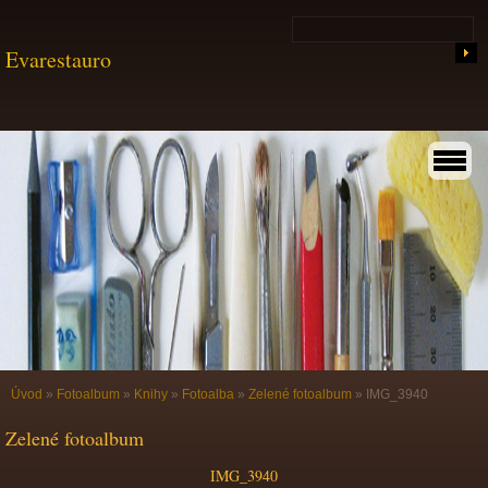
Evarestauro
Úvod
»
Fotoalbum
»
Knihy
»
Fotoalba
»
Zelené fotoalbum
»
IMG_3940
Zelené fotoalbum
IMG_3940