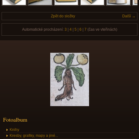
Zpět do složky
Další →
Automatické procházení:
3
|
4
|
5
|
6
|
7
(čas ve vteřinách)
Fotoalbum
Knihy
Kresby, grafiky, mapy a jiné...