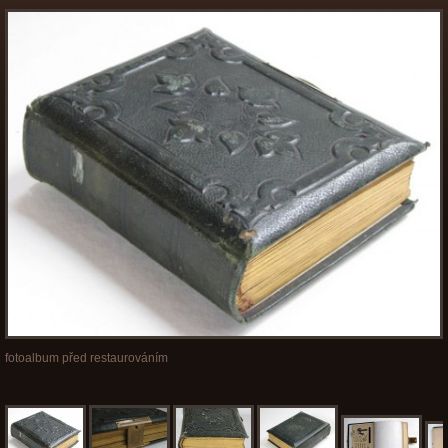
fotoalbum před restaurováním