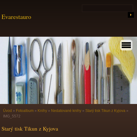
Evarestauro
Úvod
»
Fotoalbum
»
Knihy
»
Nedatované knihy
»
Starý tisk Tikun z Kyjova
»
IMG_5572
Starý tisk Tikun z Kyjova