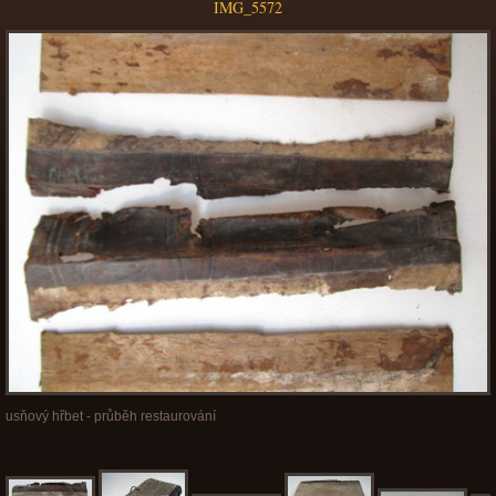
IMG_5572
usňový hřbet - průběh restaurování