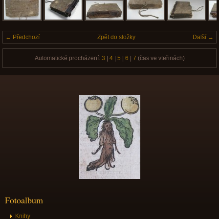
← Předchozí
Zpět do složky
Další →
Automatické procházení:
3
|
4
|
5
|
6
|
7
(čas ve vteřinách)
Fotoalbum
Knihy