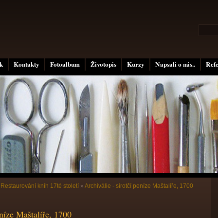
k
Kontakty
Fotoalbum
Životopis
Kurzy
Napsali o nás..
Ref
»
Restaurování knih 17té století
»
Archiválie - sirotčí peníze Maštalíře, 1700
eníze Maštalíře, 1700