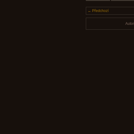
← Předchozí
Auto