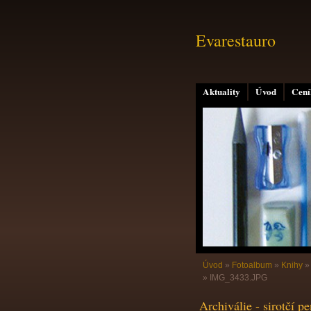
Evarestauro
Aktuality
Úvod
Cení
Úvod
»
Fotoalbum
»
Knihy
»
IMG_3433.JPG
Archiválie - sirotčí p