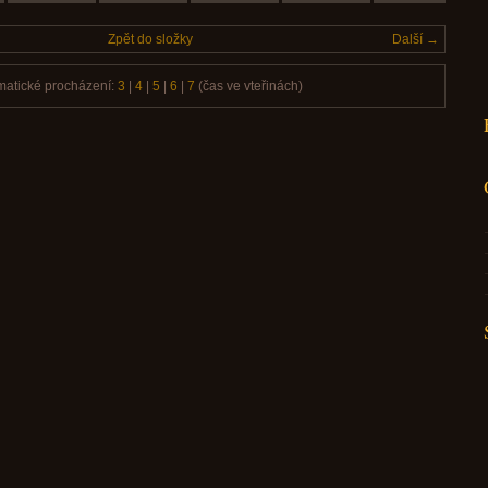
Zpět do složky
Další →
matické procházení:
3
|
4
|
5
|
6
|
7
(čas ve vteřinách)