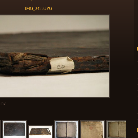
IMG_3433.JPG
nihy