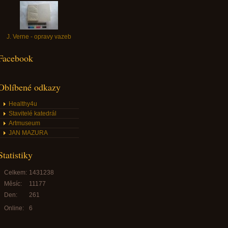
J. Verne - opravy vazeb
Facebook
Oblíbené odkazy
Healthy4u
Stavitelé katedrál
Artmuseum
JAN MAZURA
Statistiky
Celkem:
1431238
Měsíc:
11177
Den:
261
Online:
6