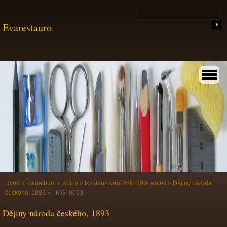
Evarestauro
Úvod
»
Fotoalbum
»
Knihy
»
Restaurování knih 19té století
»
Dějiny národa
českého, 1893
»
_MG_0053
Dějiny národa českého, 1893