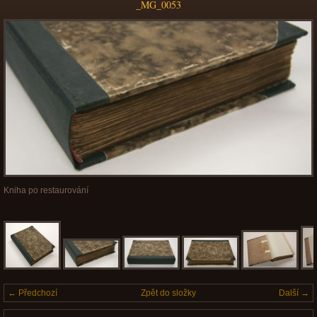
_MG_0053
Kniha po restaurování
← Předchozí
Zpět do složky
Další →