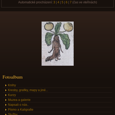
Automatické procházení:
3
|
4
|
5
|
6
|
7
(čas ve vteřinách)
Fotoalbum
Knihy
Kresby, grafiky, mapy a jiné...
Kurzy
Muzea a galerie
Napsali o nás..
Písmo a Kaligrafie
Služby