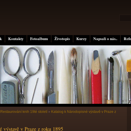
k
Kontakty
Fotoalbum
Životopis
Kurzy
Napsali o nás..
Ref
»
Restaurování knih 19té století
»
Katalog k Národopisné výstavě v Praze z
é výstavě v Praze z roku 1895