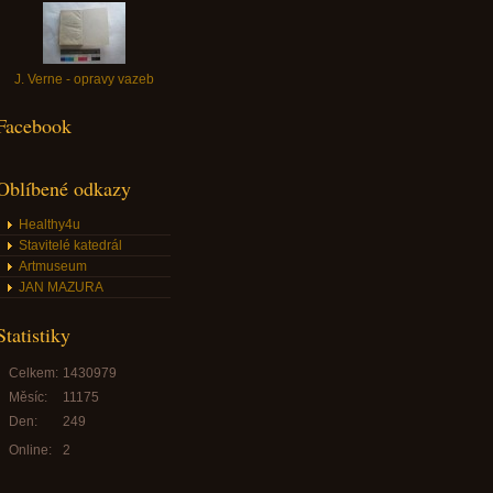
J. Verne - opravy vazeb
Facebook
Oblíbené odkazy
Healthy4u
Stavitelé katedrál
Artmuseum
JAN MAZURA
Statistiky
Celkem:
1430979
Měsíc:
11175
Den:
249
Online:
2