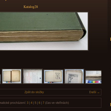
Katalog28
Zpět do složky
Další →
matické procházení:
3
|
4
|
5
|
6
|
7
(čas ve vteřinách)