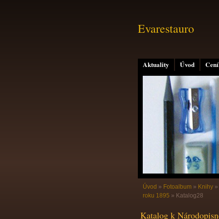
Evarestauro
Aktuality
Úvod
Cení
Úvod
»
Fotoalbum
»
Knihy
roku 1895
»
Katalog28
Katalog k Národopisn