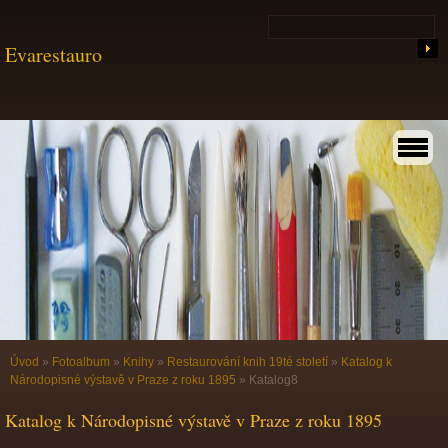
Evarestauro
Úvod
»
Fotoalbum
»
Knihy
»
Restaurování knih 19té století
»
Katalog k
Národopisné výstavě v Praze z roku 1895
»
Katalog8
Katalog k Národopisné výstavě v Praze z roku 1895