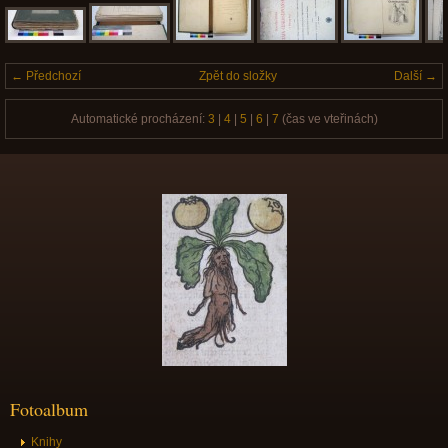
← Předchozí
Zpět do složky
Další →
Automatické procházení:
3
|
4
|
5
|
6
|
7
(čas ve vteřinách)
Fotoalbum
Knihy