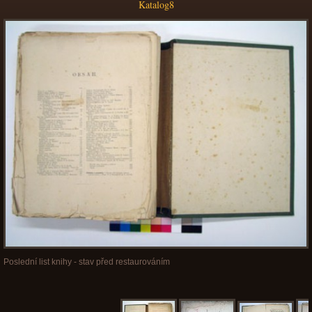
Katalog8
Poslední list knihy - stav před restaurováním