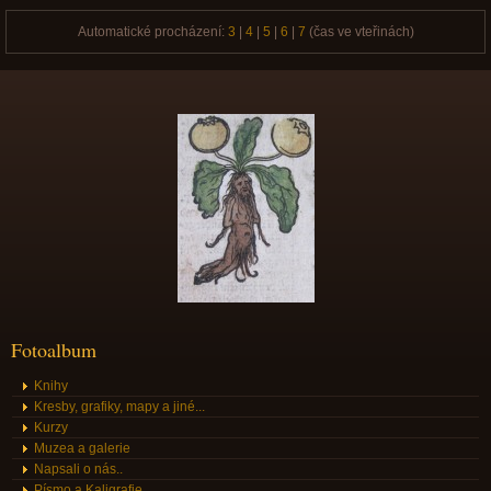
Automatické procházení:
3
|
4
|
5
|
6
|
7
(čas ve vteřinách)
Fotoalbum
Knihy
Kresby, grafiky, mapy a jiné...
Kurzy
Muzea a galerie
Napsali o nás..
Písmo a Kaligrafie