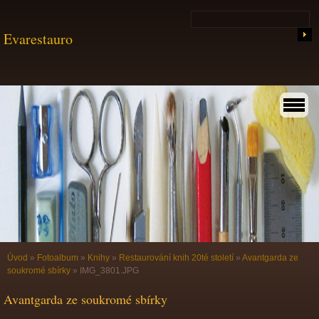
Evarestauro
Úvod
»
Fotoalbum
»
Knihy
»
Restaurování knih 20té století
»
Avantgarda ze
soukromé sbírky
»
IMG_3801.JPG
Avantgarda ze soukromé sbírky