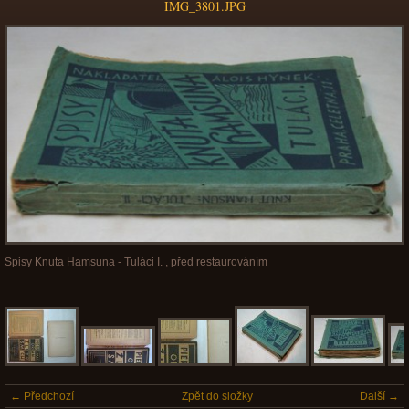
IMG_3801.JPG
Spisy Knuta Hamsuna - Tuláci I. , před restaurováním
← Předchozí
Zpět do složky
Další →