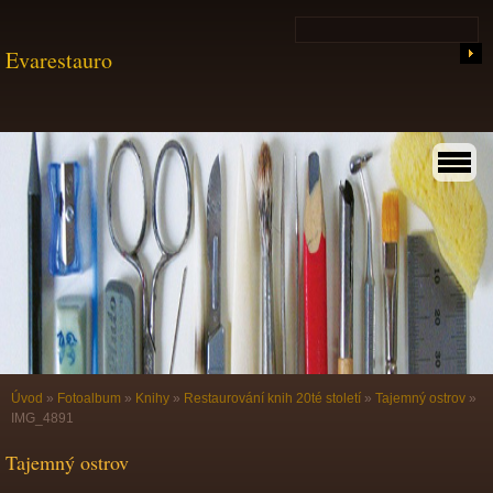
Evarestauro
Úvod
»
Fotoalbum
»
Knihy
»
Restaurování knih 20té století
»
Tajemný ostrov
»
IMG_4891
Tajemný ostrov