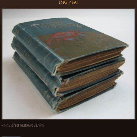
IMG_4891
knihy před restaurováním