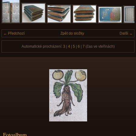
← Předchozí
Zpět do složky
Další →
Automatické procházení:
3
|
4
|
5
|
6
|
7
(čas ve vteřinách)
Fotoalbum