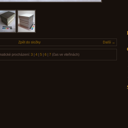
Zpět do složky
Další →
matické procházení:
3
|
4
|
5
|
6
|
7
(čas ve vteřinách)