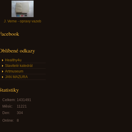
J. Verne - opravy vazeb
Facebook
Oblíbené odkazy
Healthy4u
Stavitelé katedrál
Artmuseum
JAN MAZURA
Statistiky
Celkem:
1431491
Měsíc:
11221
Den:
304
Online:
8