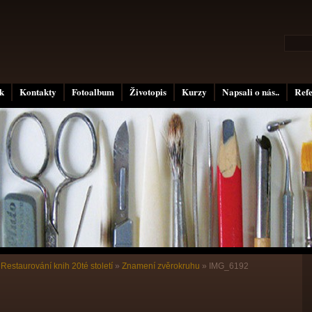
k
Kontakty
Fotoalbum
Životopis
Kurzy
Napsali o nás..
Ref
»
Restaurování knih 20té století
»
Znamení zvěrokruhu
»
IMG_6192