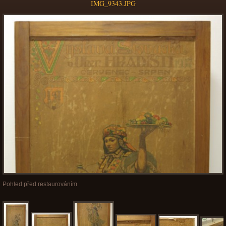
IMG_9343.JPG
Pohled před restaurováním