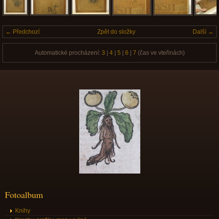
← Předchozí
Zpět do složky
Další →
Automatické procházení:
3
|
4
|
5
|
6
|
7
(čas ve vteřinách)
Fotoalbum
Knihy