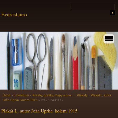
Evarestauro
Úvod
»
Fotoalbum
»
Kresby, grafiky, mapy a jiné...
»
Plakáty
»
Plakát I., autor
Joža Uprka. kolem 1915
»
IMG_9343.JPG
Plakát I., autor Joža Uprka. kolem 1915