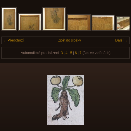
← Předchozí
Zpět do složky
Další →
Automatické procházení:
3
|
4
|
5
|
6
|
7
(čas ve vteřinách)