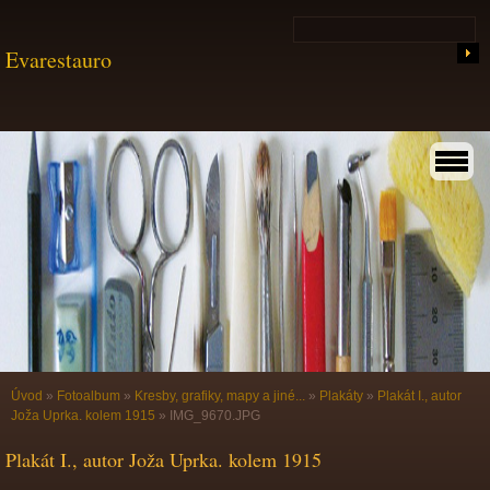
Evarestauro
Úvod
»
Fotoalbum
»
Kresby, grafiky, mapy a jiné...
»
Plakáty
»
Plakát I., autor
Joža Uprka. kolem 1915
»
IMG_9670.JPG
Plakát I., autor Joža Uprka. kolem 1915