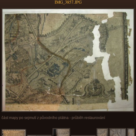
IMG_3857.JPG
část mapy po sejmutí z původního plátna - průběh restaurování