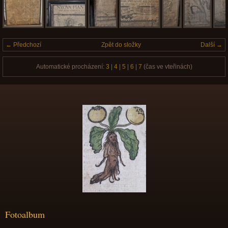
← Předchozí
Zpět do složky
Další →
Automatické procházení:
3
|
4
|
5
|
6
|
7
(čas ve vteřinách)
Fotoalbum