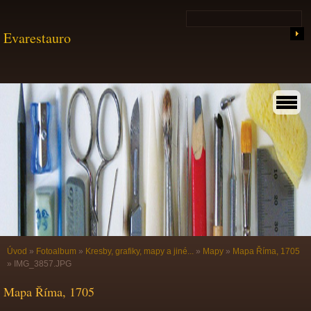
Evarestauro
Úvod
»
Fotoalbum
»
Kresby, grafiky, mapy a jiné...
»
Mapy
»
Mapa Říma, 1705
»
IMG_3857.JPG
Mapa Říma, 1705