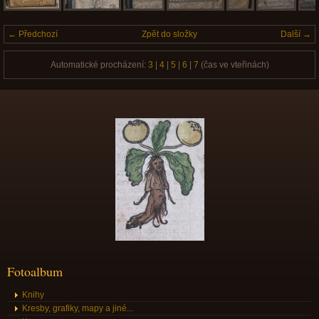
← Předchozí
Zpět do složky
Další →
Automatické procházení:
3
|
4
|
5
|
6
|
7
(čas ve vteřinách)
Fotoalbum
Knihy
Kresby, grafiky, mapy a jiné...