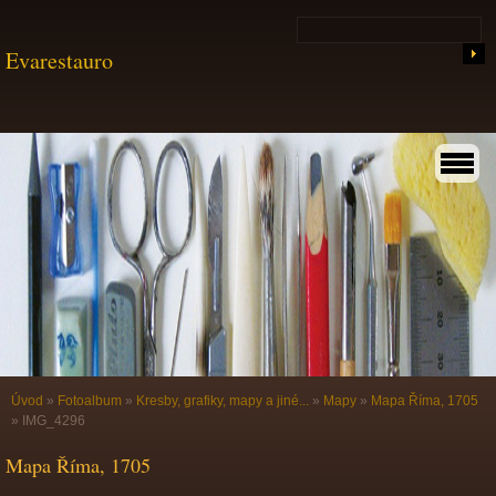
Evarestauro
Úvod
»
Fotoalbum
»
Kresby, grafiky, mapy a jiné...
»
Mapy
»
Mapa Říma, 1705
»
IMG_4296
Mapa Říma, 1705