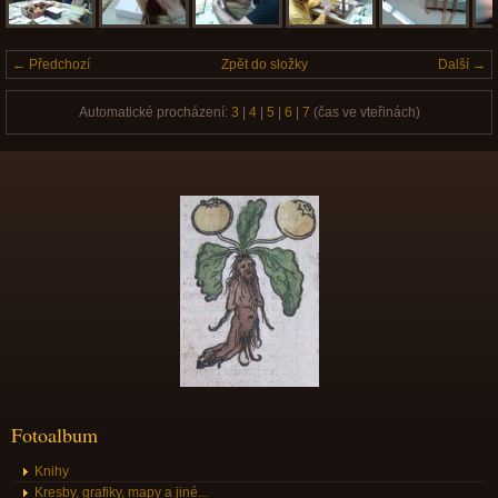
← Předchozí
Zpět do složky
Další →
Automatické procházení:
3
|
4
|
5
|
6
|
7
(čas ve vteřinách)
Fotoalbum
Knihy
Kresby, grafiky, mapy a jiné...