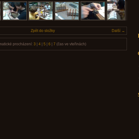
Zpět do složky
Další →
matické procházení:
3
|
4
|
5
|
6
|
7
(čas ve vteřinách)