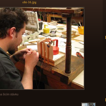
obr-16.jpg
na šicím stávku