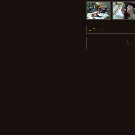
← Předchozí
Auto