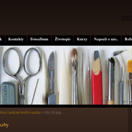
k
Kontakty
Fotoalbum
Životopis
Kurzy
Napsali o nás..
Ref
»
Kurz gotické knižní vazby
»
obr-16.jpg
azby