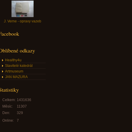
J. Verne - opravy vazeb
Facebook
Oblíbené odkazy
Healthy4u
Stavitelé katedrál
Artmuseum
JAN MAZURA
Statistiky
Celkem:
1431636
Měsíc:
11307
Den:
329
Online:
7