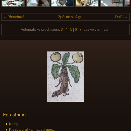
← Předchozí
Zpět do složky
Další →
Automatické procházení:
3
|
4
|
5
|
6
|
7
(čas ve vteřinách)
Fotoalbum
Knihy
Kresby, grafiky, mapy a jiné...