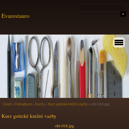
Evarestauro
Úvod
»
Fotoalbum
»
Kurzy
»
Kurz gotické knižní vazby
»
obr-018.jpg
Kurz gotické knižní vazby
obr-018.jpg