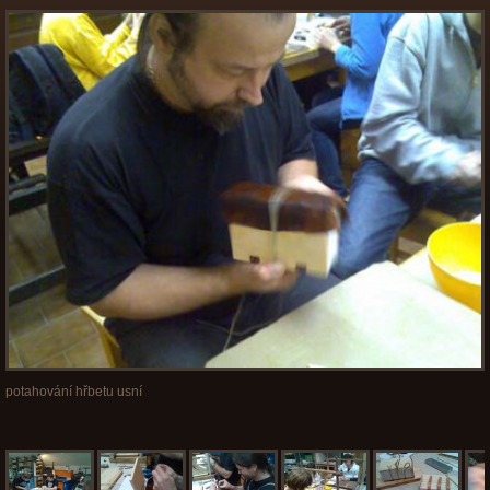
potahování hřbetu usní