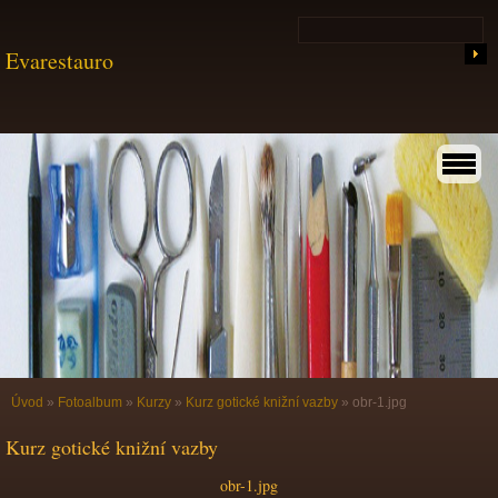
Evarestauro
Úvod
»
Fotoalbum
»
Kurzy
»
Kurz gotické knižní vazby
»
obr-1.jpg
Kurz gotické knižní vazby
obr-1.jpg