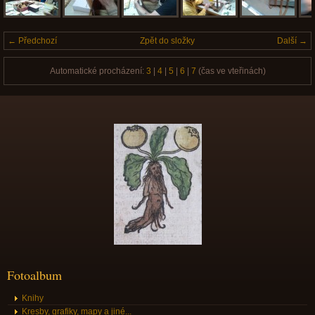
← Předchozí
Zpět do složky
Další →
Automatické procházení:
3
|
4
|
5
|
6
|
7
(čas ve vteřinách)
Fotoalbum
Knihy
Kresby, grafiky, mapy a jiné...