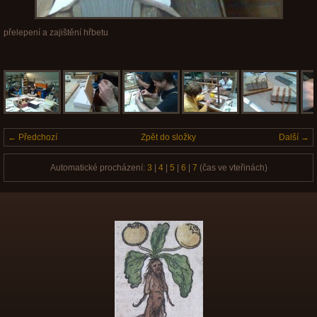
přelepení a zajištění hřbetu
← Předchozí
Zpět do složky
Další →
Automatické procházení:
3
|
4
|
5
|
6
|
7
(čas ve vteřinách)